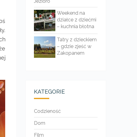
Jezioro
Weekend na
działce z dziećmi
koś
– kuchnia błotna
y.
ach
Tatry z dzieckiem
– gdzie zjeść w
że
Zakopanem
ej
KATEGORIE
Codzieność
Dom
Film