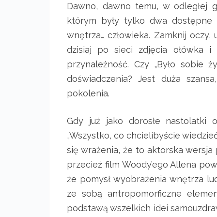
Dawno, dawno temu, w odległej ga
którym były tylko dwa dostępne 
wnętrza… człowieka. Zamknij oczy,
dzisiaj po sieci zdjęcia ołówka
przynależność. Czy „Było sobie ż
doświadczenia? Jest duża szansa
pokolenia.
Gdy już jako dorosłe nastolatki 
„Wszystko, co chcielibyście wiedzieć
się wrażenia, że to aktorska wersj
przecież film Woody’ego Allena pows
że pomysł wyobrażenia wnętrza lud
ze sobą antropomorficzne element
podstawą wszelkich idei samouzdr