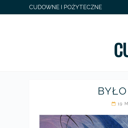
CUDOWNE I POŻYTECZNE
C
BYŁO
19 