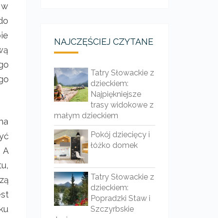
 w
do
ie
NAJCZĘŚCIEJ CZYTANE
wą
go
Tatry Słowackie z
go
dzieckiem:
Najpiękniejsze
trasy widokowe z
małym dzieckiem
na
Pokój dziecięcy i
być
łóżko domek
 A
tu,
Tatry Słowackie z
zą
dzieckiem:
st
Popradzki Staw i
ku
Szczyrbskie