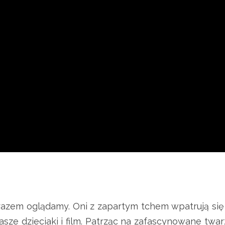
 razem oglądamy. Oni z zapartym tchem wpatrują się
ze dzieciaki i film. Patrząc na zafascynowane twar