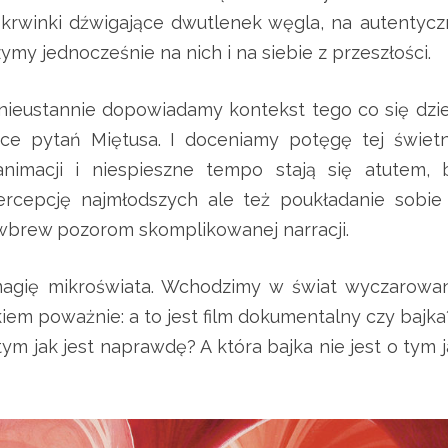
krwinki dźwigające dwutlenek węgla, na autentycz
ymy jednocześnie na nich i na siebie z przeszłości.
 nieustannie dopowiadamy kontekst tego co się dzie
ce pytań Miętusa. I doceniamy potęgę tej świetn
 animacji i niespieszne tempo stają się atutem, 
percepcję najmłodszych ale też poukładanie sobie
 wbrew pozorom skomplikowanej narracji.
gię mikroświata. Wchodzimy w świat wyczarowan
kiem poważnie: a to jest film dokumentalny czy bajka
tym jak jest naprawdę? A która bajka nie jest o tym 