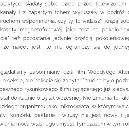
laktyce, siadały sobie dzieci przed telewizorem,
kanały i z zapartym tchem wyruszały w podróż 
 uruchom wspomnienia, czy ty to widzisz? Krążą sob
 i kasety magnetofonowej jako test na pokolenio
ycie” też pozostanie jedynie częścią pokoleniowe
, że nawet jeśli, to nie ograniczy się do jedne
oglądaliśmy zapomniany dziś film Woody’ego Alle
 o seksie, ale baliście się zapytać” trudno było poz
a pewnego rysunkowego filmu oglądanego już kiedyś.
tał dokładnie o 15 lat wcześniej. Nie zmienia to fak
zkiego organizmu jako mikroświata, w którym walc
y, komórki, bakterie i wirusy nie jest nowy i je
awiania mocą własnego umysłu. Tymczasem w tym ro