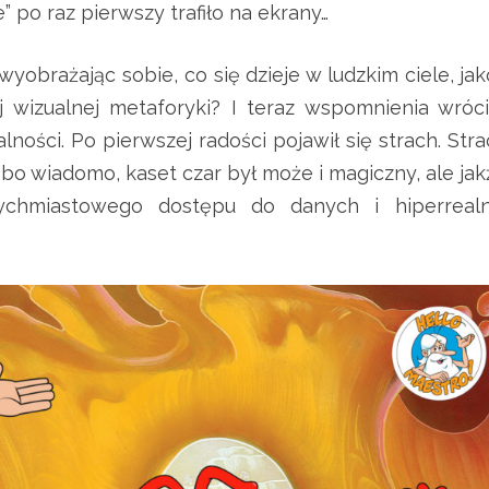
e” po raz pierwszy trafiło na ekrany…
 wyobrażając sobie, co się dzieje w ludzkim ciele, ja
 wizualnej metaforyki? I teraz wspomnienia wrócił
lności. Po pierwszej radości pojawił się strach. Str
o wiadomo, kaset czar był może i magiczny, ale jak
tychmiastowego dostępu do danych i hiperrealn