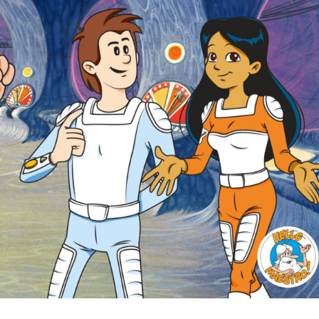
T
I
S
E
Ż
Y
C
I
E
…