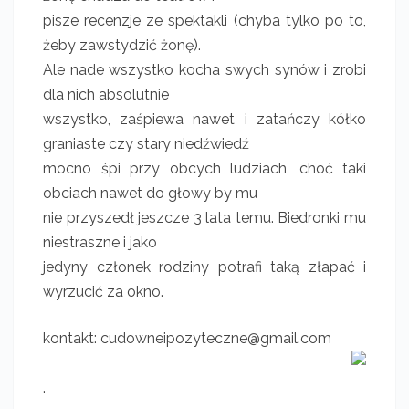
pisze recenzje ze spektakli (chyba tylko po to,
żeby zawstydzić żonę).
Ale nade wszystko kocha swych synów i zrobi
dla nich absolutnie
wszystko, zaśpiewa nawet i zatańczy kółko
graniaste czy stary niedźwiedź
mocno śpi przy obcych ludziach, choć taki
obciach nawet do głowy by mu
nie przyszedł jeszcze 3 lata temu. Biedronki mu
niestraszne i jako
jedyny członek rodziny potrafi taką złapać i
wyrzucić za okno.
kontakt: cudowneipozyteczne@gmail.com
.