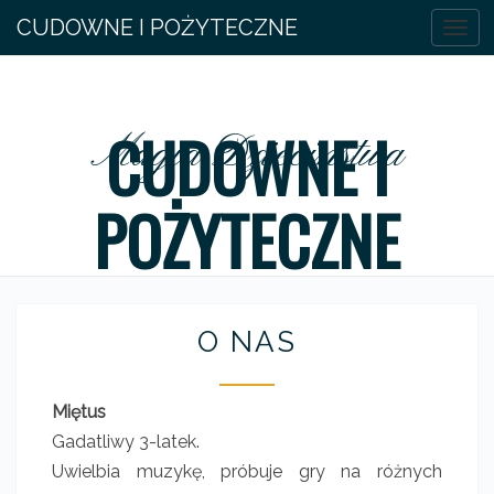
CUDOWNE I POŻYTECZNE
Togg
navig
CUDOWNE I
Magia Dziecinstwa
POŻYTECZNE
O
O NAS
N
A
S
Miętus
Gadatliwy 3-latek.
Uwielbia muzykę, próbuje gry na różnych