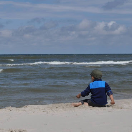
E
E
N
T
Z
S
A
R
A
Z
Y
I
W
A
K
A
C
J
E
N
A
D