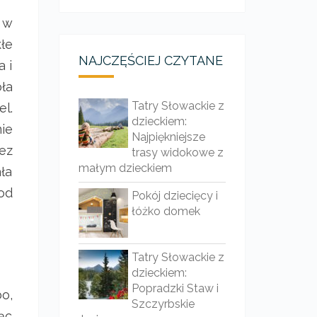
 w
łe
NAJCZĘŚCIEJ CZYTANE
a i
ła
Tatry Słowackie z
el.
dzieckiem:
nie
Najpiękniejsze
ez
trasy widokowe z
małym dzieckiem
ła
od
Pokój dziecięcy i
łóżko domek
Tatry Słowackie z
dzieckiem:
Popradzki Staw i
o,
Szczyrbskie
ąc