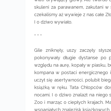
skuleni za parawanem, zakutani w sw
czekaliśmy aż wywieje z nas całe Zło
I o dziwo wywiało.
* * *
Gile zniknęły, uszy zaczęły słys
pokonywały długie dystanse po p
względu na aurę, kopały w piasku, b
kompana w postaci energicznego i
uczył się asertywności, polubił bie
książką w ręku. Tata Chłopców doś
nocami. I o dziwo znalazł na niego 
Zoo i marząc o ciepłych krajach. M
wspaniałych znalezisk książkowych, 