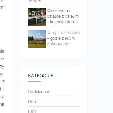
Jezioro
mi
Weekend na
działce z dziećmi
– kuchnia błotna
Tatry z dzieckiem
– gdzie zjeść w
Zakopanem
ie
ez
zy
a,
KATEGORIE
 z
 i
Codzieność
ałe
Dom
ną
Film