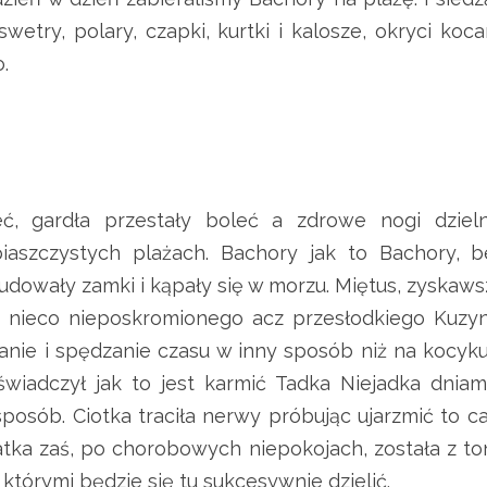
etry, polary, czapki, kurtki i kalosze, okryci koca
.
zeć, gardła przestały boleć a zdrowe nogi dzieln
iaszczystych plażach. Bachory jak to Bachory, b
udowały zamki i kąpały się w morzu. Miętus, zyskaws
 nieco nieposkromionego acz przesłodkiego Kuzyn
ganie i spędzanie czasu w inny sposób niż na kocyku
wiadczył jak to jest karmić Tadka Niejadka dniami
sposób. Ciotka traciła nerwy próbując ujarzmić to c
atka zaś, po chorobowych niepokojach, została z to
którymi będzie się tu sukcesywnie dzielić.