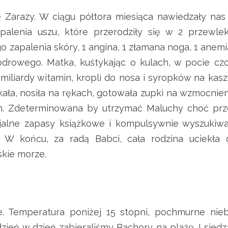
P
 Zarazy. W ciągu półtora miesiąca nawiedzały nas
O
palenia uszu, które przerodziły się w 2 przewlek
L
 zapalenia skóry, 1 angina, 1 złamana noga, 1 anemi
S
K
odrowego. Matka, kuśtykając o kulach, w pocie czo
I
 miliardy witamin, kropli do nosa i syropków na kasz
M
askała, nosiła na rękach, gotowała zupki na wzmocnie
M
rom. Zdeterminowana by utrzymać Maluchy choć prz
O
cjalne zapasy książkowe i kompulsywnie wyszukiwa
R
Z
. W końcu, za radą Babci, cała rodzina uciekła 
E
kie morze.
M
ie. Temperatura poniżej 15 stopni, pochmurne nieb
zień w dzień zabieraliśmy Bachory na plażę. I siedz