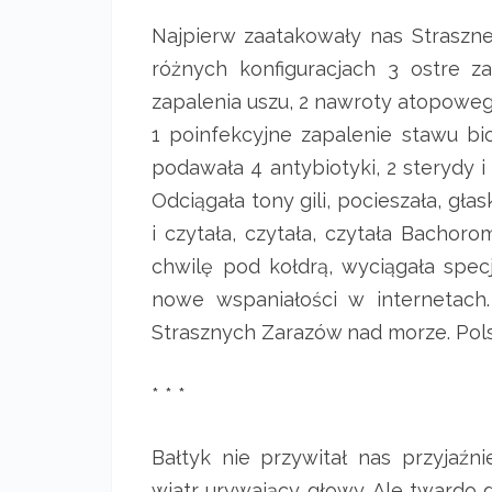
Najpierw zaatakowały nas Straszne
różnych konfiguracjach 3 ostre za
zapalenia uszu, 2 nawroty atopowego
1 poinfekcyjne zapalenie stawu bi
podawała 4 antybiotyki, 2 sterydy i
Odciągała tony gili, pocieszała, gł
i czytała, czytała, czytała Bacho
chwilę pod kołdrą, wyciągała spe
nowe wspaniałości w internetach
Strasznych Zarazów nad morze. Pols
* * *
Bałtyk nie przywitał nas przyjaźn
wiatr urywający głowy. Ale twardo d