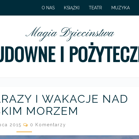
O NAS
KSIĄŻKI
TEATR
MUZYKA
Magia Dziecinstwa
UDOWNE I POŻYTECZ
S
RAZY I WAKACJE NAD
T
R
SKIM MORZEM
A
S
C
ipca 2015
0 Komentarzy
O
Z
M
N
M